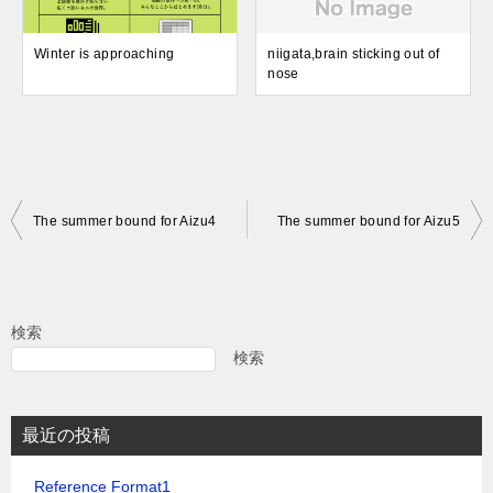
Winter is approaching
niigata,brain sticking out of
nose
投
The summer bound for Aizu4
The summer bound for Aizu5
稿
ナ
ビ
検索
ゲ
検索
ー
シ
最近の投稿
ョ
Reference Format1