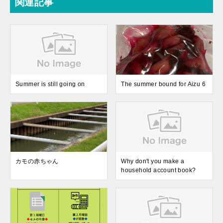
関連記事
Summer is still going on
The summer bound for Aizu 6
カモの赤ちゃん
Why don't you make a
household account book?