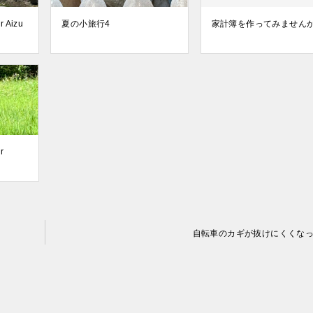
r Aizu
夏の小旅行4
家計簿を作ってみません
r
自転車のカギが抜けにくくな