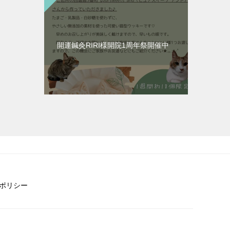
開運鍼灸RIRI様開院1周年祭開催中
ポリシー