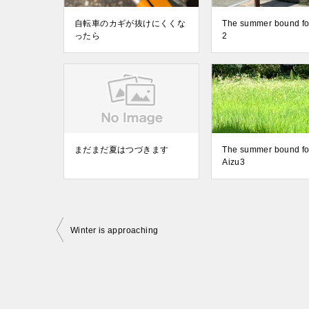
自転車のカギが抜けにくくな
The summer bound fo
ったら
2
まだまだ夏はつづきます
The summer bound fo
Aizu3
投
Winter is approaching
稿
ナ
ビ