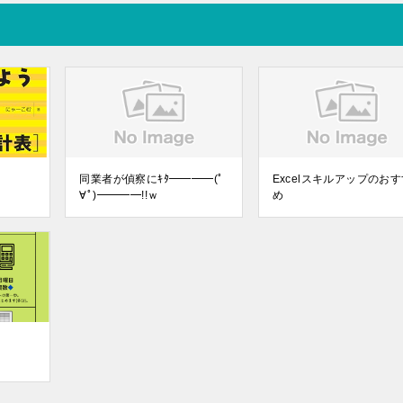
同業者が偵察にｷﾀ━━━━(ﾟ
Excelスキルアップのお
∀ﾟ)━━━━!!ｗ
め
g