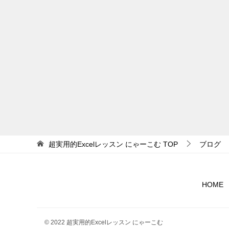
投
稿
ナ
ビ
ゲ
ー
シ
ョ
超実用的Excelレッスン にゃーこむ
TOP
ブログ
ン
HOME
© 2022 超実用的Excelレッスン にゃーこむ