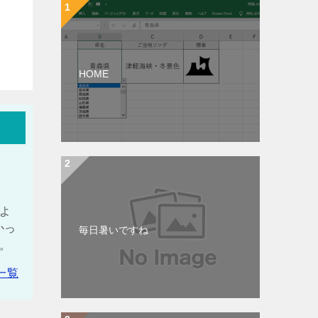
HOME
しよ
かっ
毎日暑いですね
い。
一覧