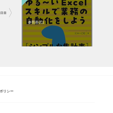
2日目
参照形式1
ポリシー